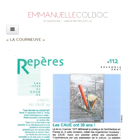
AGENCE
« LA COURNEUVE »
PROJETS
ACTUALITÉS
LIVRE
CONFÉRENCES
REVUE DE PRESSE
RAPPORT SUR L’ACCESSIBILITÉ
EXPOSITION
AUTRES ACTUALITÉS
CONTACT