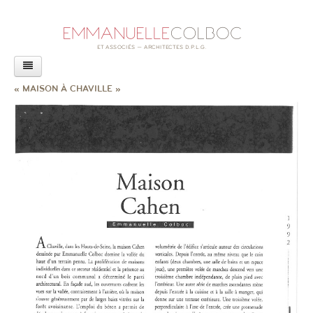
AGENCE
« MAISON À CHAVILLE »
PROJETS
ACTUALITÉS
LIVRE
CONFÉRENCES
REVUE DE PRESSE
RAPPORT SUR L’ACCESSIBILITÉ
EXPOSITION
AUTRES ACTUALITÉS
CONTACT