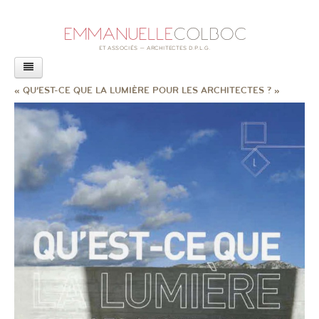
AGENCE
« QU’EST-CE QUE LA LUMIÈRE POUR LES ARCHITECTES ? »
PROJETS
ACTUALITÉS
LIVRE
CONFÉRENCES
REVUE DE PRESSE
RAPPORT SUR L’ACCESSIBILITÉ
EXPOSITION
AUTRES ACTUALITÉS
CONTACT