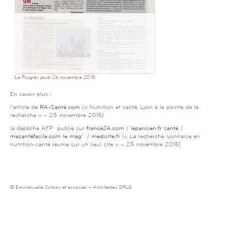
Le Progrès jeudi 26 novembre 2015
En savoir plus :
l’article de
RA-Santé.com
(« Nutrition et santé, Lyon à la pointe de la
recherche » – 25 novembre 2015)
la dépêche AFP publié sur
france24.com
/
leparisien.fr santé
/
masantéfacile.com le mag’
/
medisite.fr
(« La recherche lyonnaise en
nutrition-santé réunie sur un seul site » – 25 novembre 2015)
© Emmanuelle Colboc et associés – Architectes DPLG