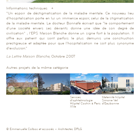
Informations techniques +
“Un espoir de déstigmatisation de la maladie mentale. Ce nouveau lieu
d’hospitalisation porte en lui un immense espoir, celui de la stigmatisation
de la maladie mentale. Le docteur Bonnafé écrivait que “le comportement
d’une société envers ses déviants donne une idée de son degré de
civilisation” ; l’EPS Maison Blanche donne un signe fort à la population. Il
offre aux patient qui sont parfois le plus démunis une construction
prestigieuse et adaptée pour que l’hospitalisation ne soit plus synonyme
d’exclusion.“
La Lettre Maison Blanche
, Octobre 2007
Autres projets de la même catégorie
Services
Maternité hôpital
d'ophtalmologie
Simone Veil
Hôpital Cochin à Paris
d'Eaubonne
XIVe
© Emmanuelle Colboc et associés – Architectes DPLG