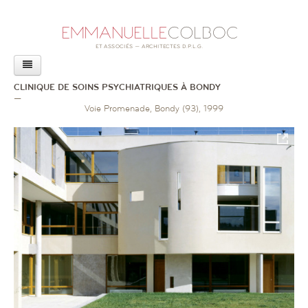
AGENCE
CLINIQUE DE SOINS PSYCHIATRIQUES À BONDY
PROJETS
—
Voie Promenade, Bondy (93), 1999
LOGEMENTS
BÂTIMENTS HOSPITALIERS
BÂTIMENTS POUR L’ENFANCE
BÂTIMENTS SCOLAIRES
BÂTIMENTS PUBLICS
BÂTIMENTS TERTIAIRES
AMÉNAGEMENTS INTÉRIEURS
CONCOURS
ACTUALITÉS
CONTACT